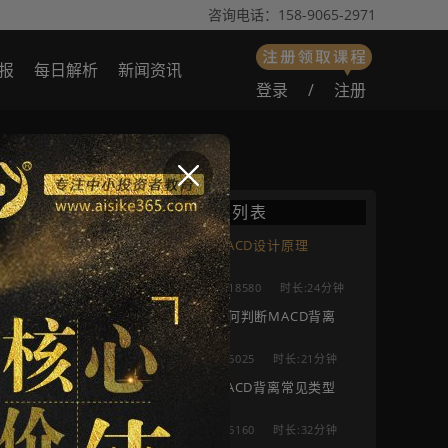
咨询电话：158-9065-2971
报
每日解析
新闻资讯
登录
/
注册
：18579人
播放列表
MACD设计原理
18580
时长:24分钟
如何判断MACD背离
6025
时长:21分钟
MACD背离常见类型
6160
时长:32分钟