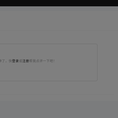
神了，快
登录
或
注册
帮我点评一下吧！