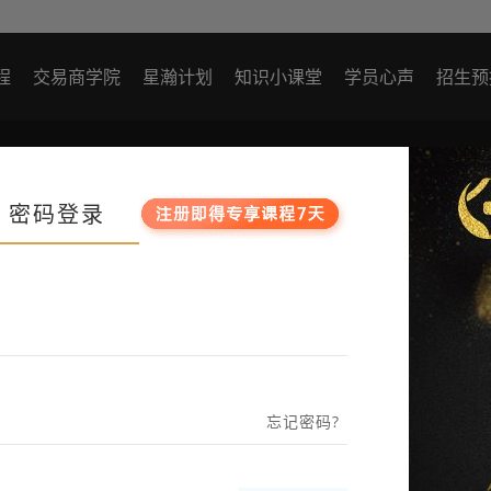
程
交易商学院
星瀚计划
知识小课堂
学员心声
招生预
最近观看
密码登录
忘记密码?