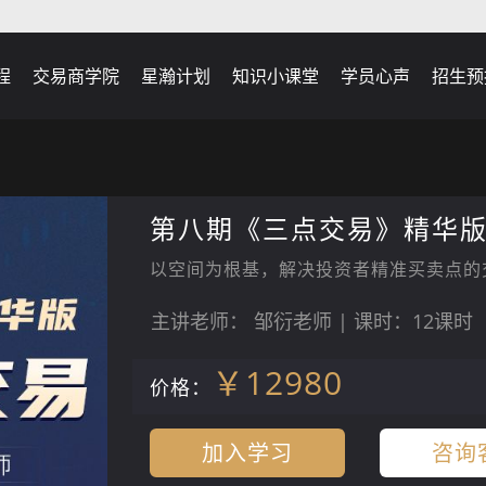
程
交易商学院
星瀚计划
知识小课堂
学员心声
招生预
第八期《三点交易》精华
以空间为根基，解决投资者精准买卖点的
主讲老师： 邹衍老师 | 课时：12课时
￥12980
价格：
加入学习
咨询