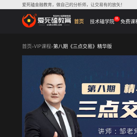
爱死磕金融教育，做自己的分析师，让交易有的放矢！
热
首页
技术磕学院
免费课
首页
VIP课程
第八期《三点交易》精华版
>
>