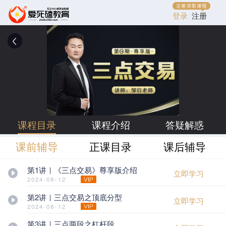
登录
注册
课程目录
课程介绍
答疑解惑
课前辅导
正课目录
课后辅导
第1讲｜《三点交易》尊享版介绍
立即学习
2024-08-12
第2讲｜三点交易之顶底分型
立即学习
2024-08-12
第3讲｜三点两段之杠杆段