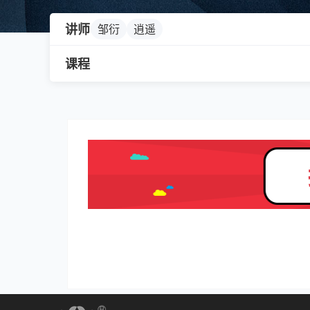
讲师
邹衍
逍遥
课程