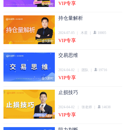
VIP专享
全4课时
持仓量解析
2024-07-05
|
木星
|
10005
VIP专享
全9课时
交易思维
2024-04-02
|
团队
|
19716
VIP专享
全5课时
止损技巧
2024-04-02
|
张老师
|
14638
VIP专享
全3课时
阻力判断