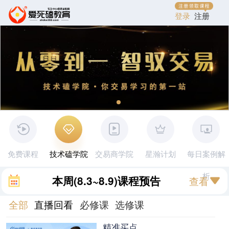
登录
注册
免费课程
技术磕学院
交易商学院
星瀚计划
每日案例解
析
本周
(8.3~8.9)
课程预告
查看
全部
直播回看
必修课
选修课
精准买点