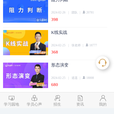
2024-02-26
|
团队
|
20781
398
全5课时
K线实战
2024-02-25
|
张老师
|
18777
368
全6课时
形态演变
2024-02-25
|
逍遥
|
18008
680
全5课时
基础形态
学习园地
学员心声
招生
资讯
我的
2024-02-25
|
木星
|
15350