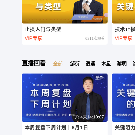
止损入门与类型
技术止
VIP专享
VIP专享
6211次观看
直播回看
全部
邹衍
逍遥
木星
黎明
最新
4天14:10:06
本周复盘下周计划｜8月1日
关键阻力