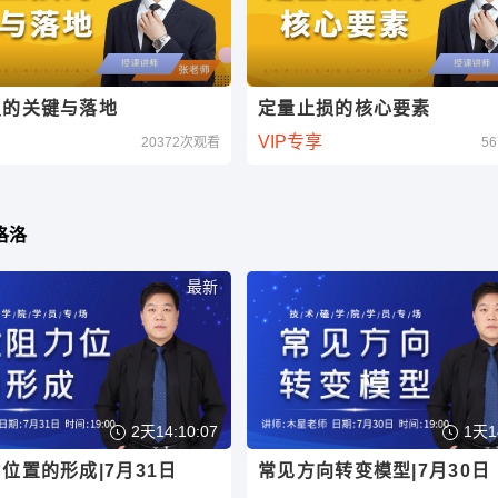
损的关键与落地
定量止损的核心要素
VIP专享
20372次观看
5
洛洛
最新
2天14:10:06
1天1
位置的形成|7月31日
常见方向转变模型|7月30日