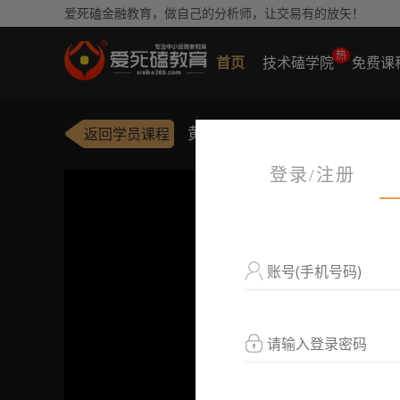
爱死磕金融教育，做自己的分析师，让交易有的放矢！
热
首页
技术磕学院
免费课
黄金分割系数解析
返回学员课程
登录/注册