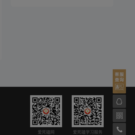
爱死磕网
爱死磕学习服务