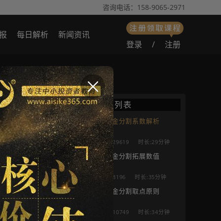
咨询电话：158-9065-2971
报
每日解析
新闻资讯
登录
/
注册
：29618人
播放列表
黄金分割系数解析
29619
时长:29分钟
黄金分割拓展数值
8196
时长:35分钟
黄金分割取点原则
10749
时长:34分钟