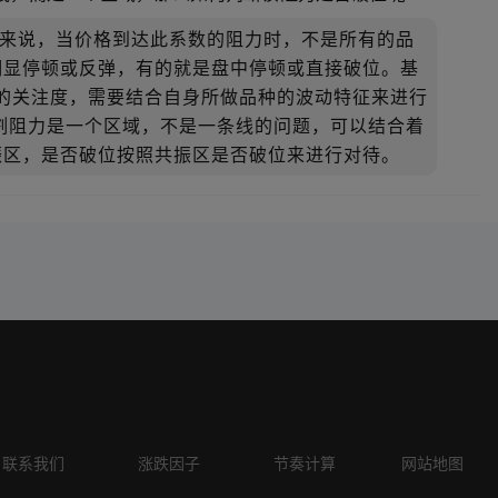
线来说，当价格到达此系数的阻力时，不是所有的品
明显停顿或反弹，有的就是盘中停顿或直接破位。基
5的关注度，需要结合自身所做品种的波动特征来进行
割阻力是一个区域，不是一条线的问题，可以结合着
振区，是否破位按照共振区是否破位来进行对待。
联系我们
涨跌因子
节奏计算
网站地图