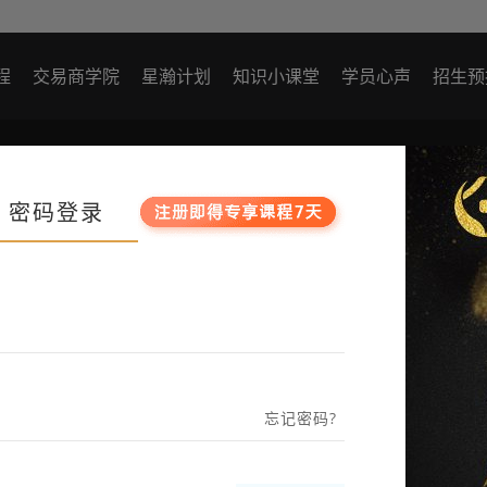
程
交易商学院
星瀚计划
知识小课堂
学员心声
招生预
最近观看
密码登录
忘记密码?