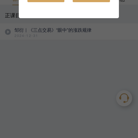
正课目录
邹衍｜《三点交易》“眼中”的涨跌规律
2024-12-31