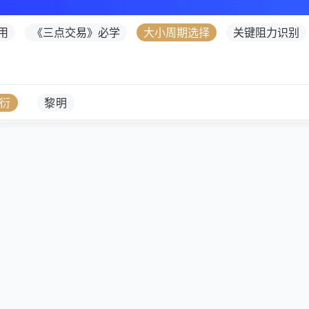
用
《三点交易》必学
大小周期选择
关键阻力识别
衍
黎明