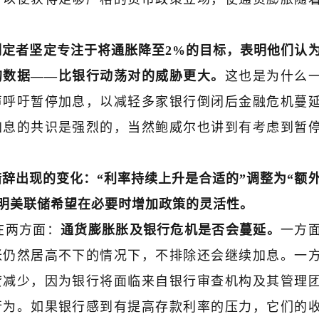
制定者坚定专注于将通胀降至2%的目标，表明他们认
的数据——比银行动荡对的威胁更大。
这也是为什么
声呼吁暂停加息，以减轻多家银行倒闭后金融危机蔓
衍｜《三点交易》“眼中”的涨跌规
金麒麟｜黑马掘金术｜
律
倍增
加息的共识是强烈的，当然鲍威尔也讲到有考虑到暂
辞出现的变化：“利率持续上升是合适的”调整为“额
表明美联储希望在必要时增加政策的灵活性。
在两方面：
通货膨胀胀及银行危机是否会蔓延。
一方
胀仍然居高不下的情况下，不排除还会继续加息。
一
贷减少，因为银行将面临来自银行审查机构及其管理
行为。如果银行感到有提高存款利率的压力，它们的