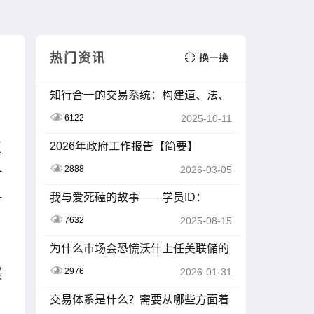
热门资讯
知行合一的交易系统：构建道、法、
术、器的闭环
6122
2025-10-11
2026年政府工作报告【简要】
至
2888
2026-03-05
计
升
我与爱死磕的故事——学员ID：
Z2414265
7632
2025-08-15
为什么市场会恐慌沃什上任美联储的
提名
2976
2026-01-31
缓
交易体系是什么？需要从哪些方面着
手？一文讲透