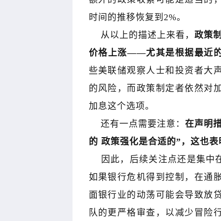
时间的推移恢复到2%。
从以上的描述上来看，
政策
价格上涨——尤其是根据最近
些美联储观察人士和投资者大
｜战胜心魔利润
木星｜黑马掘金术｜买在将涨时
邹
的风险，而政策制定者依然对
加息这个选项。
还有一点需要注意：
在声明措
的 政策强化是合适的”，这也
因此，后续关注点还是集中
如果银行危机得到控制，在通
面银行业的动荡可能会导致放
队的更严格审查，以减少冒险