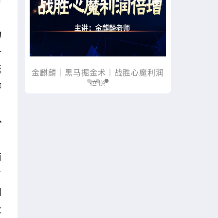
为
一
延
战胜心魔利润
木星｜黑马掘金术｜买在将涨时
停
外
面
方
团
收