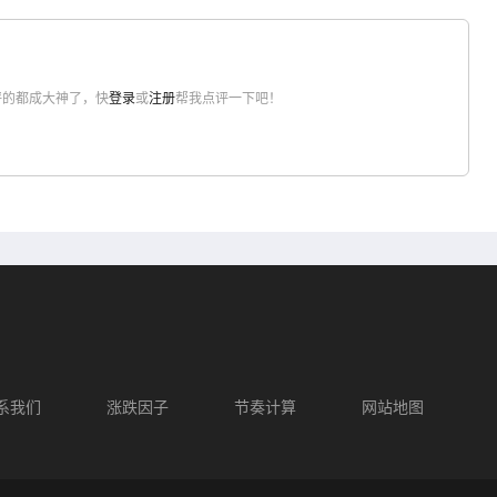
评的都成大神了，快
登录
或
注册
帮我点评一下吧！
系我们
涨跌因子
节奏计算
网站地图