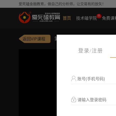
爱死磕金融教育，做自己的分析师，让交易有的放矢！
热
首页
技术磕学院
免费课
第5讲：力度测量工具之波浪
返回VIP课程
登录/注册