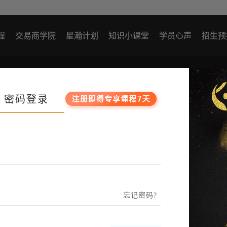
程
交易商学院
星瀚计划
知识小课堂
学员心声
招生预
尺
最近观看
密码登录
忘记密码?