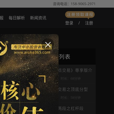
咨询电话：158-9065-2971
报
每日解析
新闻资讯
登录
/
注册
：6537人
播放列表
第1讲：《三点交易》尊享版介绍
浏览数：10798
时长：68分钟
第2讲：三点交易之顶底分型
浏览数：16319
时长：58分钟
第3讲：三点两段之杠杆段