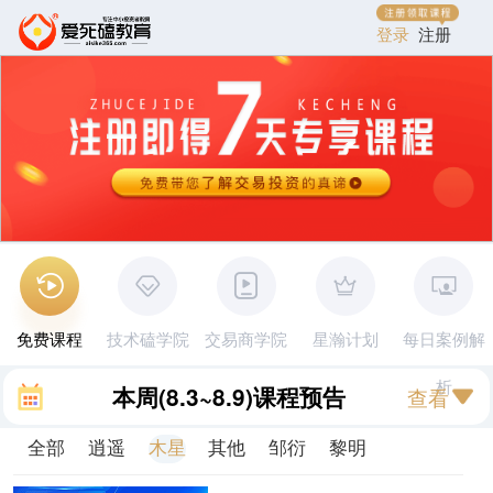
登录
注册
免费课程
技术磕学院
交易商学院
星瀚计划
每日案例解
析
本周
(8.3~8.9)
课程预告
查看
全部
逍遥
木星
其他
邹衍
黎明