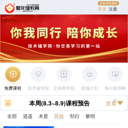
登录
注册
免费课程
技术磕学院
交易商学院
星瀚计划
每日案例解
析
本周
(8.3~8.9)
课程预告
查看
全部
逍遥
木星
其他
邹衍
黎明