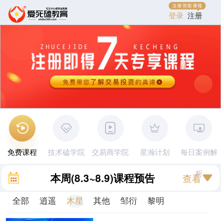
登录
注册
免费课程
技术磕学院
交易商学院
星瀚计划
每日案例解
析
本周
(8.3~8.9)
课程预告
查看
全部
逍遥
木星
其他
邹衍
黎明