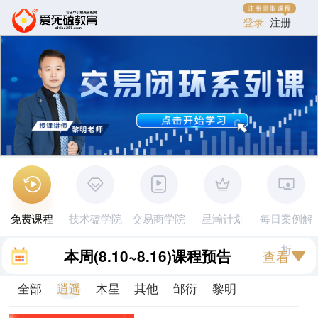
登录
注册
免费课程
技术磕学院
交易商学院
星瀚计划
每日案例解
析
本周
(8.10~8.16)
课程预告
查看
全部
逍遥
木星
其他
邹衍
黎明