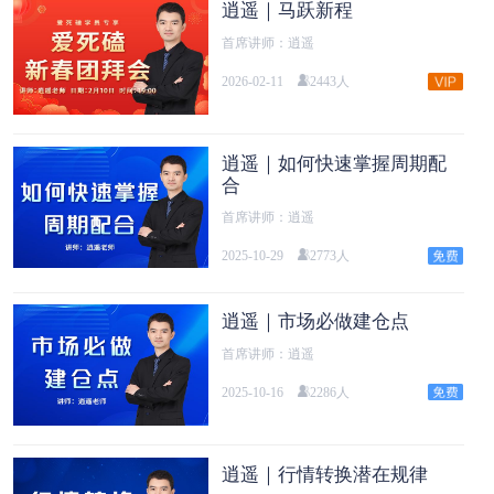
逍遥｜马跃新程
首席讲师：逍遥
2026-02-11
2443人
逍遥｜如何快速掌握周期配
合
首席讲师：逍遥
2025-10-29
2773人
逍遥｜市场必做建仓点
首席讲师：逍遥
2025-10-16
2286人
逍遥｜行情转换潜在规律