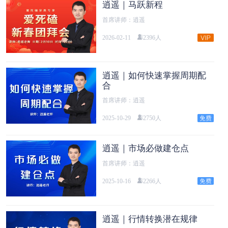
逍遥｜马跃新程
首席讲师：逍遥
2026-02-11
2396人
逍遥｜如何快速掌握周期配
合
首席讲师：逍遥
2025-10-29
2750人
逍遥｜市场必做建仓点
首席讲师：逍遥
2025-10-16
2266人
逍遥｜行情转换潜在规律