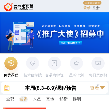
登录
注册
免费课程
技术磕学院
交易商学院
星瀚计划
每日案例解
析
本周
(8.3~8.9)
课程预告
查看
全部
逍遥
木星
其他
邹衍
黎明