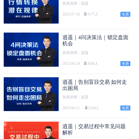
首席讲师：逍遥
2025-07-16
3177人
逍遥｜4问决策法｜锁定盘面
机会
首席讲师：逍遥
2025-06-24
3048人
逍遥｜告别盲目交易 如何走
出困局
首席讲师：逍遥
2025-06-11
3334人
逍遥｜交易过程中常见问题
解析