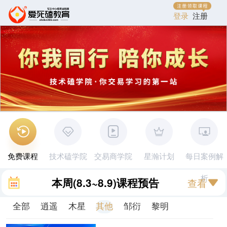
登录
注册
免费课程
技术磕学院
交易商学院
星瀚计划
每日案例解
析
本周
(8.3~8.9)
课程预告
查看
全部
逍遥
木星
其他
邹衍
黎明