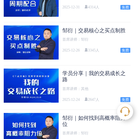
2025-12-31
4314人
邹衍｜交易核心之买点制胜
首席讲师：邹衍
2025-12-26
3345人
学员分享｜我的交易成长之
路
首席讲师：其他
2025-12-24
2647人
邹衍｜如何找到高概率阻力
位
首席讲师：邹衍