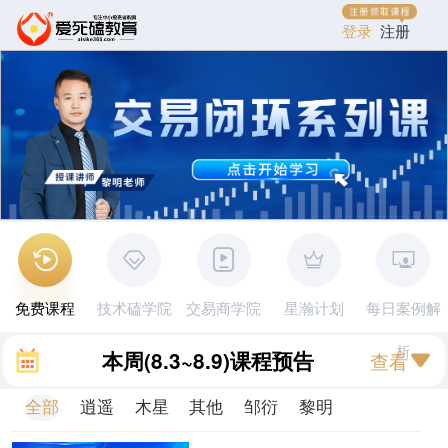
登录
注册
免费课程
技术磕学院
交易商学院
星瀚计划
每日案例解
析
本周
(8.3~8.9)
课程预告
查看
全部
逍遥
木星
其他
邹衍
黎明