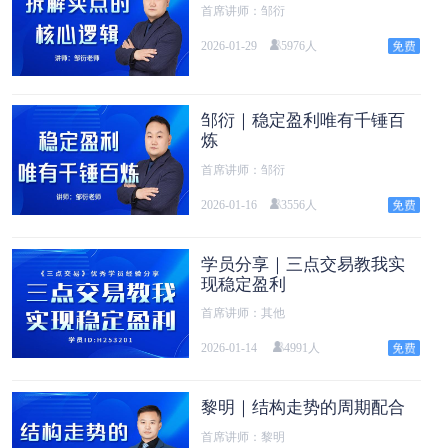
首席讲师：邹衍
2026-01-29
5976人
邹衍｜稳定盈利唯有千锤百
炼
首席讲师：邹衍
2026-01-16
3556人
学员分享｜三点交易教我实
现稳定盈利
首席讲师：其他
2026-01-14
4991人
黎明｜结构走势的周期配合
首席讲师：黎明