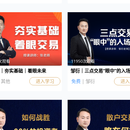
3次观看
11950次观看
｜夯实基础｜着眼未来
邹衍｜三点交易“眼中”的入
 其他
进入学习
免费
| 邹衍
进入