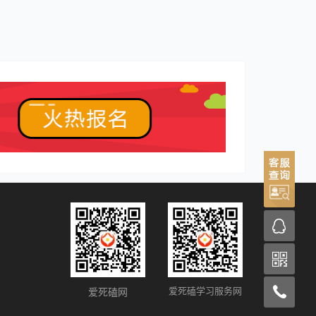
爱死磕学习服务网
爱死磕网