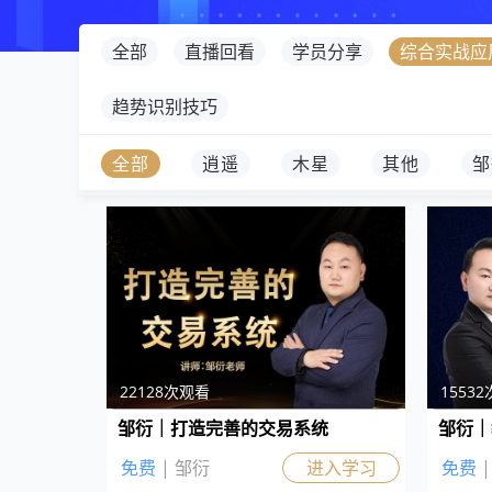
全部
直播回看
学员分享
综合实战应
趋势识别技巧
全部
逍遥
木星
其他
邹
22128次观看
1553
邹衍｜打造完善的交易系统
邹衍｜
免费
| 邹衍
进入学习
免费
|