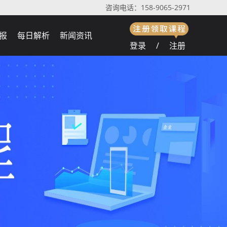
咨询电话：158-9065-2971
报
每日解析
新闻资讯
登录
/
注册