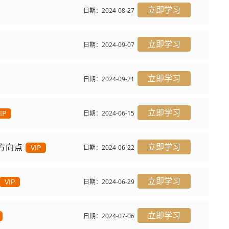
立即学习
日期：2024-08-27
立即学习
日期：2024-09-07
立即学习
日期：2024-09-21
立即学习
IP
日期：2024-06-15
立即学习
方向点
VIP
日期：2024-06-22
立即学习
VIP
日期：2024-06-29
立即学习
日期：2024-07-06