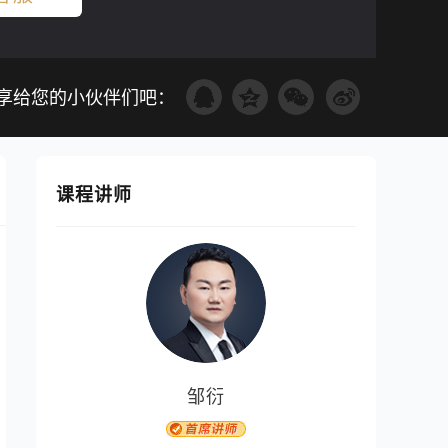
享给您的小伙伴们吧：
课程讲师
邹衍