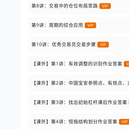
第8讲：交易中的仓位布局思路
VIP
第9讲：周期的综合应用
VIP
第10讲：优秀交易员交易步骤
VIP
【课外】第1讲：有效调整的识别作业答案
V
【课外】第2讲：中国宝安参照点、有效点、
【课外】第3讲：找出初始杠杆课后作业答案
【课外】第4讲：恒指结构划分作业答案
VIP