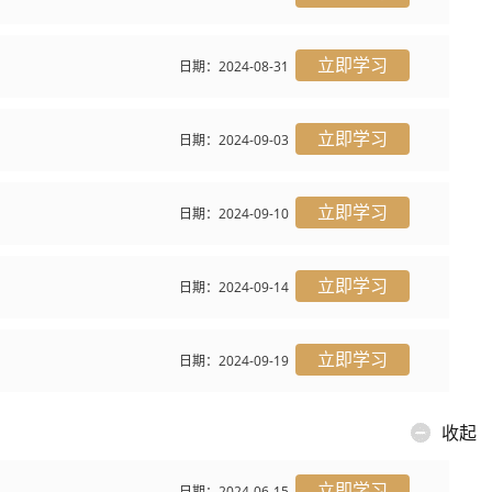
立即学习
日期：2024-08-31
立即学习
日期：2024-09-03
立即学习
日期：2024-09-10
立即学习
日期：2024-09-14
立即学习
日期：2024-09-19
收起
立即学习
日期：2024-06-15