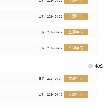
立即学习
日期：2024-04-22
立即学习
日期：2024-04-22
立即学习
日期：2024-04-22
立即学习
日期：2024-04-22
收起
立即学习
日期：2024-06-07
立即学习
日期：2024-06-12