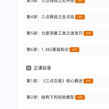
第3讲：三点两段之杠杆段
VIP
第4讲：三点两段之支点段
VIP
第5讲：力度测量工具之波浪尺
VIP
第6讲：1.382基础知识
VIP
正课目录
第1讲：《三点交易》核心概述
VIP
第2讲：结构下的初始模型
VIP