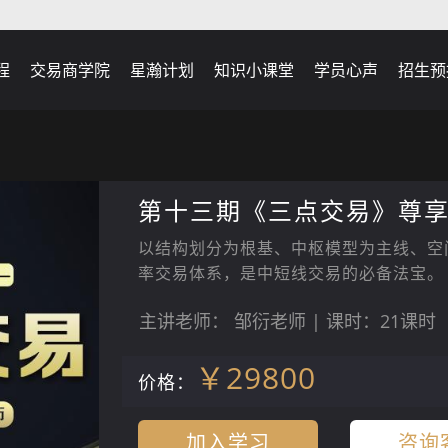
程
交易商学院
星瀚计划
知识小课堂
学员心声
招生预
第十三期《三点交易》尊
以结构划分为根基、中枢模型为主线、空
率交易体系，是中短线交易的必备法宝。
主讲老师： 邹衍老师 | 课时：21课时
￥29800
价格：
加入学习
咨询