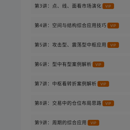
第3讲：点、线、面看市场演化
VIP
第4讲：空间与结构综合应用技巧
VIP
第5讲：攻击型、震荡型中枢应用
VIP
第6讲：型中有型案例解析
VIP
第7讲：中枢看转折案例解析
VIP
第8讲：交易中的仓位布局思路
VIP
第9讲：周期的综合应用
VIP