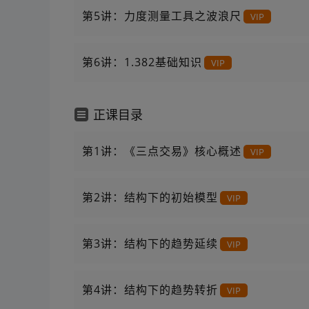
第5讲：力度测量工具之波浪尺
VIP
第6讲：1.382基础知识
VIP
正课目录
第1讲：《三点交易》核心概述
VIP
第2讲：结构下的初始模型
VIP
第3讲：结构下的趋势延续
VIP
第4讲：结构下的趋势转折
VIP