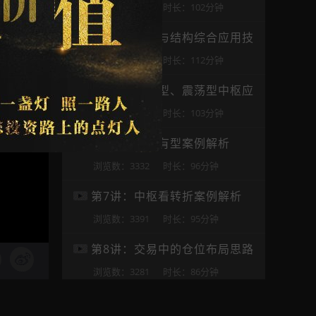
浏览数：3846
时长：102分钟
第4讲：空间与结构综合应用技巧
浏览数：4074
时长：112分钟
第5讲：攻击型、震荡型中枢应用
浏览数：3891
时长：103分钟
第6讲：型中有型案例解析
浏览数：3332
时长：96分钟
第7讲：中枢看转折案例解析
浏览数：3391
时长：95分钟
第8讲：交易中的仓位布局思路
浏览数：3281
时长：86分钟
第9讲：周期的综合应用