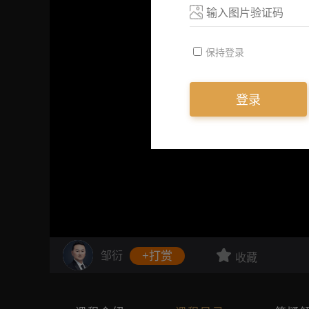
保持登录
登录
邹衍
+打赏
收藏