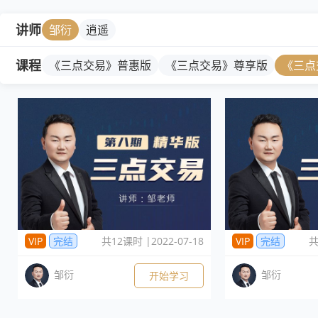
讲师
邹衍
逍遥
课程
《三点交易》普惠版
《三点交易》尊享版
《三点
VIP
完结
共12课时 |2022-07-18
VIP
完结
共
邹衍
邹衍
开始学习