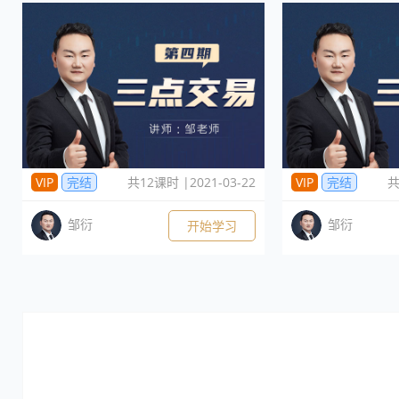
VIP
完结
共12课时 |2021-03-22
VIP
完结
共
邹衍
邹衍
开始学习