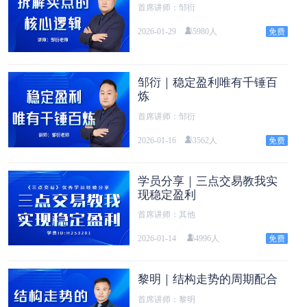
首席讲师：邹衍
2026-01-29
5980人
邹衍｜稳定盈利唯有千锤百
炼
首席讲师：邹衍
2026-01-16
3562人
学员分享｜三点交易教我实
现稳定盈利
首席讲师：其他
2026-01-14
4996人
黎明｜结构走势的周期配合
首席讲师：黎明