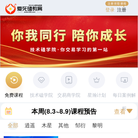
登录
注册
免费课程
技术磕学院
交易商学院
星瀚计划
每日案例解
析
本周
(8.3~8.9)
课程预告
查看
全部
逍遥
木星
其他
邹衍
黎明