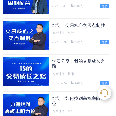
2025-12-31
4318人
邹衍｜交易核心之买点制胜
首席讲师：邹衍
2025-12-26
3349人
学员分享｜我的交易成长之
路
首席讲师：其他
2025-12-24
2648人
邹衍｜如何找到高概率阻力
位
首席讲师：邹衍