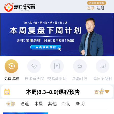
登录
注册
免费课程
技术磕学院
交易商学院
星瀚计划
每日案例解
析
本周
(8.3~8.9)
课程预告
查看
全部
逍遥
木星
其他
邹衍
黎明