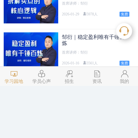
首席讲师：邹衍
2026-01-29
5978人
邹衍｜稳定盈利唯有千锤百
炼
首席讲师：邹衍
2026-01-16
3561人
学习园地
学员心声
招生
资讯
我的
学员分享｜三点交易教我实
现稳定盈利
首席讲师：其他
2026-01-14
4992人
黎明｜结构走势的周期配合
首席讲师：黎明