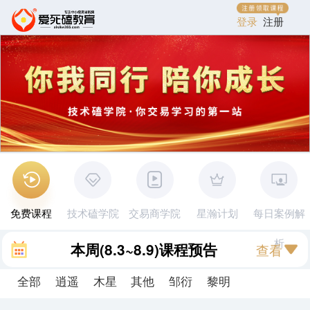
登录
注册
免费课程
技术磕学院
交易商学院
星瀚计划
每日案例解
析
本周
(8.3~8.9)
课程预告
查看
全部
逍遥
木星
其他
邹衍
黎明