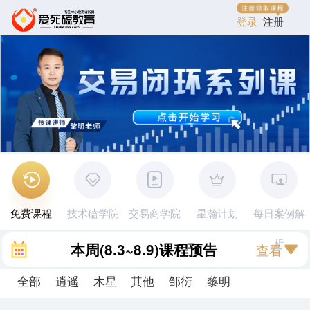
登录
注册
免费课程
技术磕学院
交易商学院
星瀚计划
每日案例解
析
本周
(8.3~8.9)
课程预告
查看
全部
逍遥
木星
其他
邹衍
黎明