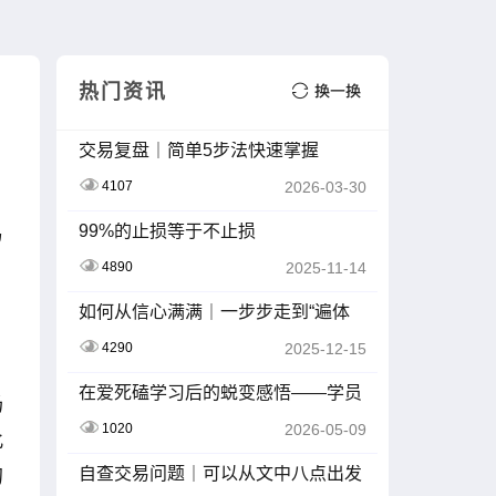
热门资讯
交易复盘｜简单5步法快速掌握
4107
2026-03-30
99%的止损等于不止损
易
4890
2025-11-14
如何从信心满满｜一步步走到“遍体
鳞伤”
4290
2025-12-15
在爱死磕学习后的蜕变感悟——学员
场
ID：Z201603
1020
2026-05-09
此
自查交易问题｜可以从文中八点出发
的