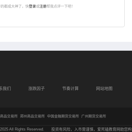
评的都成大神了，快
登录
或
注册
帮我点评一下吧！
系我们
涨跌因子
节奏计算
网站地图
商品交易所
郑州商品交易所
中国金融期货交易所
广州期货交易所
2025 All Rights Reserved.
投资有风险，入市需谨慎，爱死磕教育网助您构