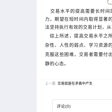
交易水平的提高需要长时间
力，期望在短时间内取得显著
法坚持执行有效的交易计划，从
综上所述，提高交易水平之
金麒麟｜黑马掘金术｜战胜心魔利润
木星｜黑
倍增
杂性、人性的弱点、学习资源
克服这些困难，交易者需要付
静的心态。
上一篇 :
交易就是在矛盾中产生
评论(0)