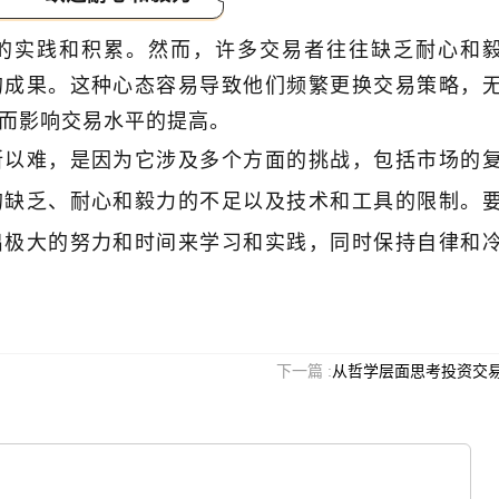
的实践和积累。然而，许多交易者往往缺乏耐心和
的成果。这种心态容易导致他们频繁更换交易策略，
而影响交易水平的提高。
所以难，是因为它涉及多个方面的挑战，包括市场的
马掘金术｜买在将涨时
邹衍｜《三点交易》“眼中”的涨跌
律
的缺乏、耐心和毅力的不足以及技术和工具的限制。
出极大的努力和时间来学习和实践，同时保持自律和
下一篇 :
从哲学层面思考投资交