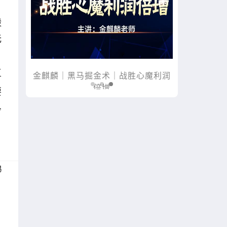
毅
无
复
规
金麒麟｜黑马掘金术｜战胜心魔利润
木星｜黑马掘
倍增
要
冷
易