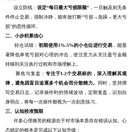
设立防线：
设定
“
每日最大亏损限额
”
，一旦触及则无条
件停止交易，强制冷静，能有效打断
“
亏损
→
急躁
→
更大亏
损
”
的恶性循环。
二、小步积累信心
轻仓试错：
初期使用
1%-5%
的小仓位进行交易
，能显
著降低单笔亏损对心理的冲击，使注意力从关注盈亏金额
转移到关注执行过程和市场理解上。
聚焦与复盘：
专注于
1-2
个交易标的，深入理解其规
律，避免因盲目追逐多个机会而分散精力。
同时，坚持撰
写交易日志，记录操作时的情绪波动，定期复盘，识别自
身弱点，将每一次操作都视为一次刻意练习。
三、认知校准预期
许多心理痛苦的根源在于对市场本质存在错误认知。心
态稳定的根本是完成以下认知升级：