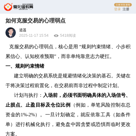
登录
注册
如何克服交易的心理弱点
逍遥
2025-11-17 15:54
5418阅读
克服交易的心理弱点，核心是用
“
规则约束情绪、小步积
累信心、认知校准预期
”
，而非单纯靠意志力硬扛。
一、规则约束情绪
建立明确的交易系统是规避情绪化决策的基石。关键在
于将决策过程前置化，在交易前而非过程中制定计划。
计划与执行：
入场前，必须书面明确具体的入场信号、
止损点、止盈目标及仓位比例
（例如，单笔风险控制在总
资金的
1%-2%
）。一旦计划确定，就应依靠工具（如条件
单）进行机械化执行，避免盘中因贪婪或恐惧而临时更改
方案。