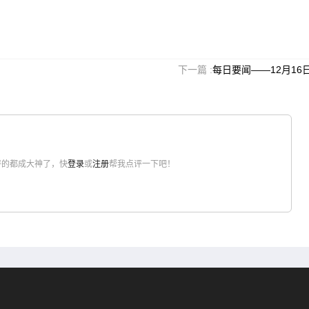
下一篇 :
每日要闻——12月16
评的都成大神了，快
登录
或
注册
帮我点评一下吧！