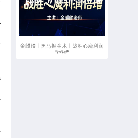
现
亏
魔利润
木星｜黑马掘金术｜买在将涨时
是
丹
亏