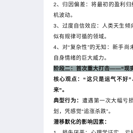
2
、归因偏差：将最初的盈利归
机波动。
3
、过度自信效应：人类天生倾
似有规律可循的领域。
4
、对
“
复杂性
”
的无知：新手尚
自身情绪的巨大威力。
阶段二：首次重大打击
——“
现
核心观点：
“
这只是运气不好
”
来
”
。
典型行为：
遭遇第一次大幅亏
划，凭感觉
“
追涨杀跌
”
。
潜移默化的影响因素：
1
、损失厌恶：心理学证实，亏