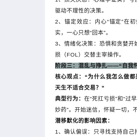
驱动不理性的决策。
2
、锚定效应：内心
“
锚定
”
在初
实，一心只想
“
回本
”
。
3
、情绪化决策：恐惧和贪婪开
胜心魔利润
木星｜黑马掘金术｜买在将涨时
邹衍｜《
损（
FOL
）交替主宰操作。
阶段三：混乱与挣扎
——“
自我
核心观点：
“
为什么我怎么做都
天生不适合交易？
”
典型行为：
在
“
死扛亏损
”
和
“
过早
妙药
”
。开始迷信，怀疑一切，
潜移默化的影响因素：
1
、确认偏误：只寻找支持自己