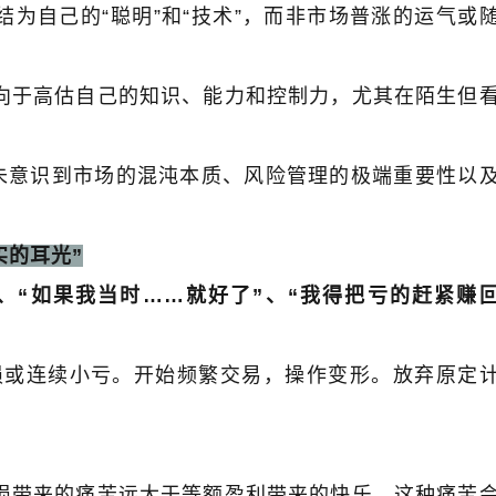
结为自己的
“
聪明
”
和
“
技术
”
，而非市场普涨的运气或
向于高估自己的知识、能力和控制力，尤其在陌生但
未意识到市场的混沌本质、风险管理的极端重要性以
实的耳光
”
、
“
如果我当时
……
就好了
”
、
“
我得把亏的赶紧赚
损或连续小亏。开始频繁交易，操作变形。放弃原定
损带来的痛苦远大于等额盈利带来的快乐。这种痛苦