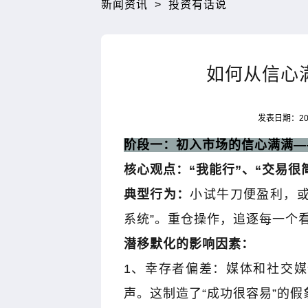
新闻资讯
>
投资有话说
如何从信心
发表日期：202
阶段一：初入市场的信心满满
—
核心观点：
“
我能行
”
、
“
交易很
典型行为：
小试牛刀便盈利，
系统
”
。重仓操作，追逐每一个
潜移默化的影响因素：
1
、幸存者偏差：媒体和社交媒
声。这制造了
“
成功很容易
”
的假