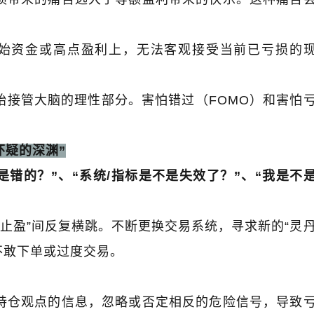
始资金或高点盈利上，无法客观接受当前已亏损的
始接管大脑的理性部分。害怕错过（
FOMO
）和害怕
三点交易》“眼中”的涨跌规
金麒麟｜黑马掘金术｜战胜心
律
倍增
怀疑的深渊
”
是错的？
”
、
“
系统
/
指标是不是失效了？
”
、
“
我是不
止盈
”
间反复横跳。不断更换交易系统，寻求新的
“
灵
不敢下单或过度交易。
持仓观点的信息，忽略或否定相反的危险信号，导致