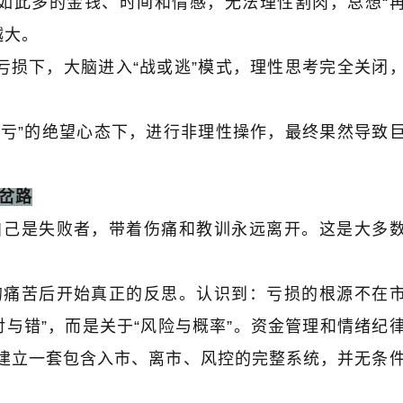
如此多的金钱、时间和情感，无法理性割肉，总想
“
越大。
亏损下，大脑进入
“
战或逃
”
模式，理性思考完全关闭
要亏
”
的绝望心态下，进行非理性操作，最终果然导致
岔路
自己是失败者，带着伤痛和教训永远离开。这是大多
的痛苦后开始真正的反思。认识到：亏损的根源不在
对与错
”
，而是关于
“
风险与概率
”
。资金管理和情绪纪
建立一套包含入市、离市、风控的完整系统，并无条