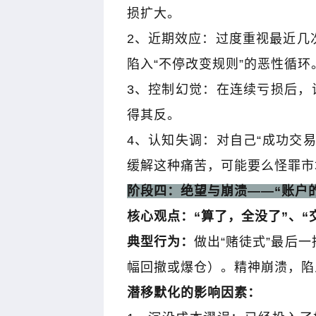
损扩大。
2
、近期效应：过度重视最近几
陷入
“
不停改变规则
”
的恶性循环
3
、控制幻觉：在连续亏损后，
得其反。
4
、认知失调：对自己
“
成功交
缓解这种痛苦，可能要么怪罪市
阶段四：绝望与崩溃
——“
账户
核心观点：
“
算了，全没了
”
、
“
典型行为：
做出
“
赌徒式
”
最后一
幅回撤或爆仓）。精神崩溃，陷
潜移默化的影响因素：