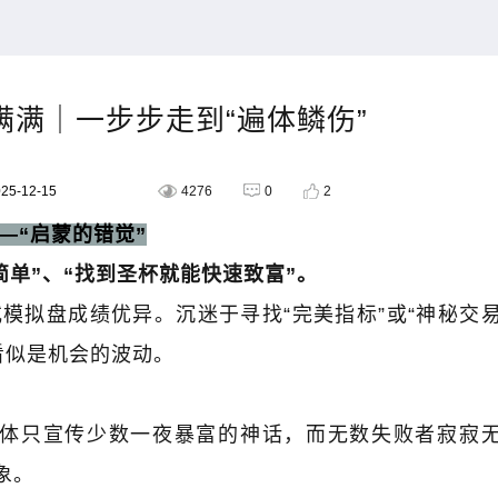
满满｜一步步走到“遍体鳞伤”
5-12-15
4276
0
2
—“
启蒙的错觉
”
简单
”
、
“
找到圣杯就能快速致富
”
。
或模拟盘成绩优异。沉迷于寻找
“
完美指标
”
或
“
神秘交
看似是机会的波动。
体只宣传少数一夜暴富的神话，而无数失败者寂寂
象。