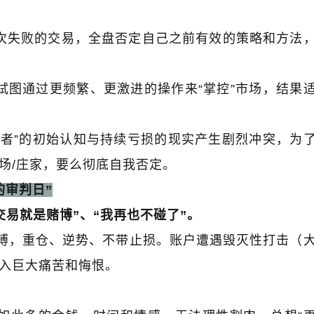
次失败的交易，全盘否定自己之前有效的策略和方法
。
试图通过更频繁、更激进的操作来
“
掌控
”
市场，结果
易者
”
的初始认知与持续亏损的现实产生剧烈冲突，为
场
/
庄家，要么彻底自我否定。
的审判日
”
交易就是赌博
”
、
“
我再也不碰了
”
。
搏，重仓、逆势、不带止损。账户遭遇毁灭性打击（
入巨大痛苦和悔恨。