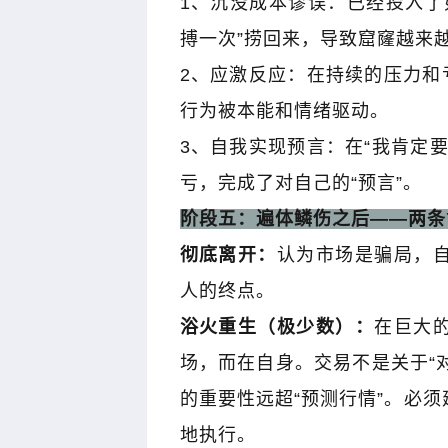
1
、沉没成本谬误：已经投入了
搏一次
”
捞回来，导致窟窿越来
2
、应激反应：在持续的压力和
行为被本能和情绪驱动。
3
、自我实现预言：在
“
我肯定
亏，完成了对自己的
“
预言
”
。
阶段五：遍体鳞伤之后
——
两条
彻底离开：
认为市场是骗局，
人的终点。
浴火重生（极少数）：
在巨大
场，而在自身。交易不是关于
“
的重要性远超
“
预测行情
”
。必须
地执行。