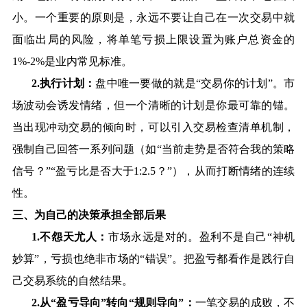
小。一个重要的原则是，永远不要让自己在一次交易中就
面临出局的风险，将单笔亏损上限设置为账户总资金的
1%-2%
是业内常见标准。
2.
执行计划：
盘中唯一要做的就是
“
交易你的计划
”
。市
场波动会诱发情绪，但一个清晰的计划是你最可靠的锚。
当出现冲动交易的倾向时，可以引入交易检查清单机制，
强制自己回答一系列问题（如
“
当前走势是否符合我的策略
信号？
”“
盈亏比是否大于
1:2.5
？
”
），从而打断情绪的连续
性。
三、为自己的决策承担全部后果
1.
不怨天尤人：
市场永远是对的。盈利不是自己
“
神机
妙算
”
，亏损也绝非市场的
“
错误
”
。把盈亏都看作是践行自
己交易系统的自然结果。
2.
从
“
盈亏导向
”
转向
“
规则导向
”
：
一笔交易的成败，不