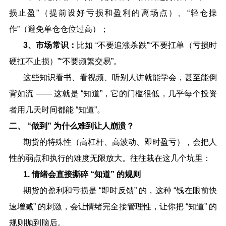
损止盈
”
（提前设好亏损和盈利的离场点）、
“
轻仓操
作
”
（避免单仓仓位过高）；
3
、市场常识：
比如
“
不要追涨杀跌
”“
不要扛单（亏损时
硬扛不止损）
”“
不要频繁交易
”
。
这些知识看书、看视频、听别人讲就能学会，甚至能倒
背如流
——
这就是
“
知道
”
，它的门槛很低，几乎每个投资
者用几天时间都能
“
知道
”
。
二、
“
做到
”
为什么难到让人崩溃？
期货的特殊性（高杠杆、高波动、即时盈亏），会把人
性的弱点和执行的难度无限放大。往往栽在这几个坑里：
1.
情绪会直接撕碎
“
知道
”
的规则
期货的盈利和亏损是
“
即时反馈
”
的，这种
“
钱在眼前快
速增减
”
的刺激，会让情绪完全接管理性，让你把
“
知道
”
的
规则抛到脑后。