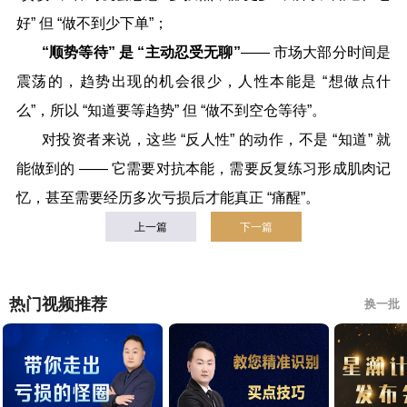
好
”
但
“
做不到少下单
”
；
“
顺势等待
”
是
“
主动忍受无聊
”
——
市场大部分时间是
震荡的，趋势出现的机会很少，人性本能是
“
想做点什
么
”
，所以
“
知道要等趋势
”
但
“
做不到空仓等待
”
。
对投资者来说，这些
“
反人性
”
的动作，不是
“
知道
”
就
能做到的
——
它需要对抗本能，需要反复练习形成肌肉记
忆，甚至需要经历多次亏损后才能真正
“
痛醒
”
。
上一篇
下一篇
热门视频推荐
换一批