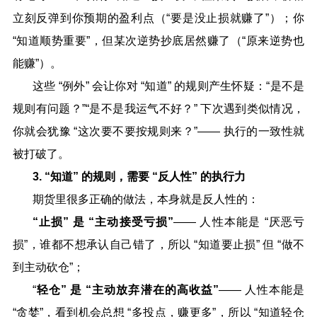
立刻反弹到你预期的盈利点（
“
要是没止损就赚了
”
）；你
“
知道顺势重要
”
，但某次逆势抄底居然赚了（
“
原来逆势也
能赚
”
）。
这些
“
例外
”
会让你对
“
知道
”
的规则产生怀疑：
“
是不是
规则有问题？
”“
是不是我运气不好？
”
下次遇到类似情况，
你就会犹豫
“
这次要不要按规则来？
”——
执行的一致性就
被打破了。
3. “
知道
”
的规则，需要
“
反人性
”
的执行力
期货里很多正确的做法，本身就是反人性的：
“
止损
”
是
“
主动接受亏损
”
——
人性本能是
“
厌恶亏
损
”
，谁都不想承认自己错了，所以
“
知道要止损
”
但
“
做不
到主动砍仓
”
；
“
轻仓
”
是
“
主动放弃潜在的高收益
”
——
人性本能是
“
贪婪
”
，看到机会总想
“
多投点，赚更多
”
，所以
“
知道轻仓