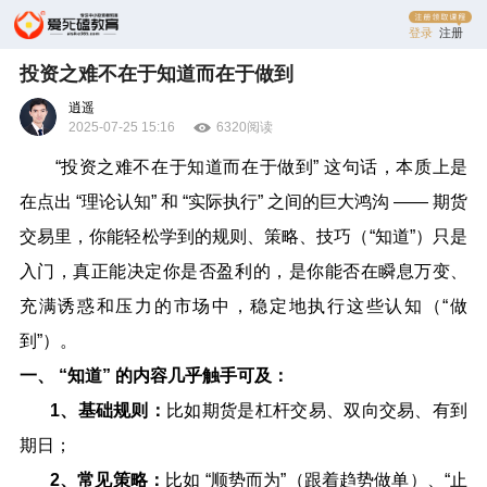
登录
注册
投资之难不在于知道而在于做到
逍遥
2025-07-25 15:16
6320阅读
“
投资之难不在于知道而在于做到
”
这句话，本质上是
在点出
“
理论认知
”
和
“
实际执行
”
之间的巨大鸿沟
——
期货
交易里，你能轻松学到的规则、策略、技巧（
“
知道
”
）只是
入门，真正能决定你是否盈利的，是你能否在瞬息万变、
充满诱惑和压力的市场中，稳定地执行这些认知（
“
做
到
”
）。
一、
“
知道
”
的内容几乎触手可及：
1
、基础规则：
比如期货是杠杆交易、双向交易、有到
期日；
2
、常见策略：
比如
“
顺势而为
”
（跟着趋势做单）、
“
止