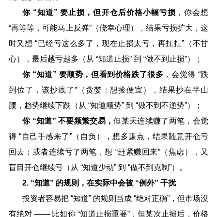
你
“
知道
”
要止损，但开仓后价格小幅亏损
，你会想
“
再等等，可能马上反弹
”
（侥幸心理），结果亏损扩大，这
时又想
“
已经亏这么多了，现在止损太亏，再扛扛
”
（不甘
心），最后越亏越多（从
“
知道止损
”
到
“
做不到止损
”
）；
你
“
知道
”
要顺势，但看到价格跌了很多
，会觉得
“
跌
到位了，该抄底了
”
（贪婪：想捡便宜），结果抄在半山
腰，趋势继续下跌（从
“
知道顺势
”
到
“
做不到不逆势
”
）；
你
“
知道
”
不要频繁交易，
但某天连续赚了两笔，会觉
得
“
自己手感来了
”
（自负），想多赚点，结果随意开仓亏
回去；或者连续亏了两笔，想
“
赶紧赚回来
”
（焦虑），又
盲目开仓继续亏（从
“
知道少动
”
到
“
做不到克制
”
）。
2. “
知道
”
的规则，在实际中会被
“
例外
”
干扰
投资者容易把
“
知道
”
的规则当成
“
绝对正确
”
，但市场没
有绝对
——
比如你
“
知道止损重要
”
，但某次止损后，价格