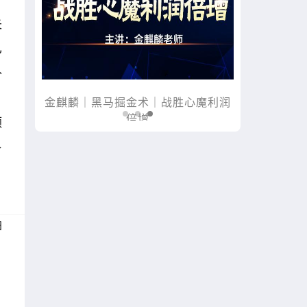
失
已
补
马掘金术｜战胜心魔利润
木星｜黑马掘金术｜买在将涨时
倍增
额
格
日