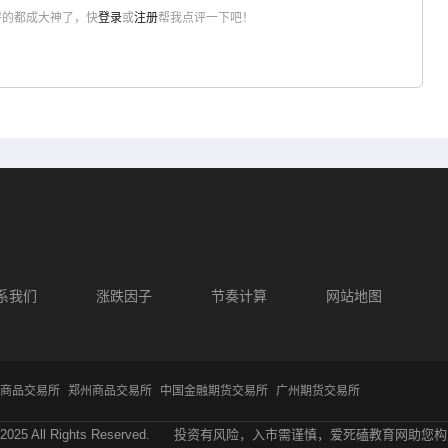
评的都成大神了，快
登录
或
注册
帮我点评一下吧！
系我们
涨跌因子
节奏计算
网站地图
商品交易所
郑州商品交易所
中国金融期货交易所
广州期货交易所
2025 All Rights Reserved.
投资有风险，入市需谨慎，爱死磕教育网助您构