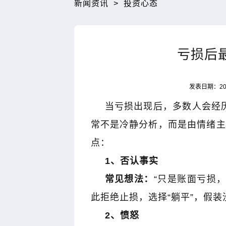
新闻资讯
>
投资心态
亏损后
发表日期：202
当亏损出现后，多数人会经
常不是冷静分析，而是由情绪主
点：
1
、否认事实
常见想法：
“
只是账面亏损
此拒绝止损，选择
“
躺平
”
，假装
2
、愤怒