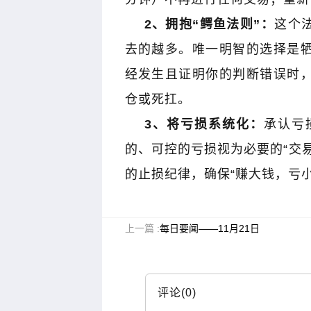
2
、拥抱“鳄鱼法则”：
这个
去的越多。唯一明智的选择是
经发生且证明你的判断错误时
仓或死扛。
黑马掘金术｜战胜心魔利润
木星｜黑马掘金术｜买在将
倍增
3
、将亏损系统化：
承认亏
的、可控的亏损视为必要的“交
的止损纪律，确保“赚大钱，亏小
上一篇 :
每日要闻——11月21日
评论(0)