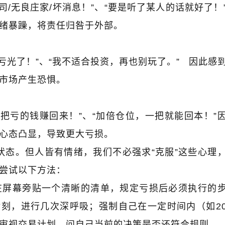
司
/
无良庄家
/
坏消息！”、“要是听了某人的话就好了！
绪暴躁，将责任归咎于外部。
亏光了！”、“我不适合投资，再也别玩了。”
因此感
市场产生恐惧。
，把亏的钱赚回来！”、“加倍仓位，一把就能回本！”
心态凸显，导致更大亏损。
状态。但人皆有情绪，我们不必强求
“
克服
”
这些心理
尝试以下方法：
在屏幕旁贴一个清晰的清单，规定亏损后必须执行的
片刻，进行几次深呼吸；强制自己在一定时间内（如
2
审视交易计划，问自己当前的决策是否还符合规则。