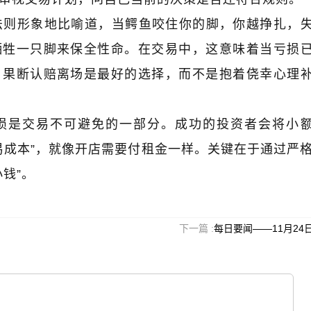
法则形象地比喻道，当鳄鱼咬住你的脚，你越挣扎，
牺牲一只脚来保全性命。在交易中，这意味着当亏损
，果断认赔离场是最好的选择，而不是抱着侥幸心理
涨时
邹衍｜《三点交易》“眼中”的涨跌规
金麒麟｜黑
律
损是交易不可避免的一部分。成功的投资者会将小
易成本”，就像开店需要付租金一样。关键在于通过严
钱”。
下一篇 :
每日要闻——11月24