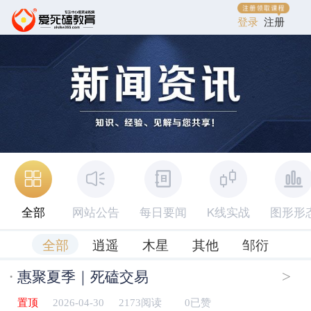
登录
注册
全部
网站公告
每日要闻
K线实战
图形形
全部
逍遥
木星
其他
邹衍
·
>
惠聚夏季｜死磕交易
置顶
2026-04-30
2173阅读
0已赞