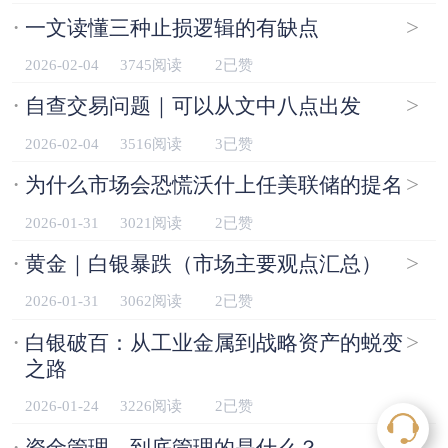
·
>
一文读懂三种止损逻辑的有缺点
2026-02-04
3745阅读
2已赞
·
>
自查交易问题｜可以从文中八点出发
2026-02-04
3516阅读
3已赞
·
>
为什么市场会恐慌沃什上任美联储的提名
2026-01-31
3021阅读
2已赞
·
>
黄金｜白银暴跌（市场主要观点汇总）
2026-01-31
3062阅读
2已赞
·
>
白银破百：从工业金属到战略资产的蜕变
之路
2026-01-24
3226阅读
2已赞
·
>
资金管理，到底管理的是什么？