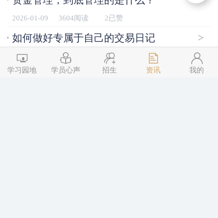
2026-01-09
3604阅读
2已赞
·
>
如何做好专属于自己的交易日记
2026-01-09
3584阅读
2已赞
学习园地
学员心声
招生
资讯
我的
·
>
第四期《三点交易》普惠版招生进行中
2025-12-29
4370阅读
2已赞
·
>
如何从信心满满｜一步步走到“遍体鳞伤”
2025-12-15
4309阅读
2已赞
·
>
第四期《三点交易》普惠版开始招生
2025-12-08
5204阅读
2已赞
·
>
当亏损出现后，从哪入手排查问题
2025-12-04
4545阅读
2已赞