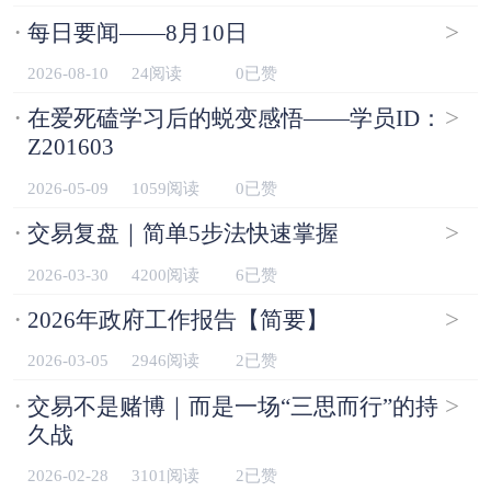
·
>
每日要闻——8月10日
2026-08-10
24阅读
0已赞
·
>
在爱死磕学习后的蜕变感悟——学员ID：
Z201603
2026-05-09
1059阅读
0已赞
·
>
交易复盘｜简单5步法快速掌握
2026-03-30
4200阅读
6已赞
·
>
2026年政府工作报告【简要】
2026-03-05
2946阅读
2已赞
·
>
交易不是赌博｜而是一场“三思而行”的持
久战
2026-02-28
3101阅读
2已赞