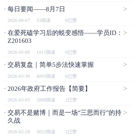
·
>
每日要闻——8月7日
2026-08-07
33阅读
0已赞
·
>
在爱死磕学习后的蜕变感悟——学员ID：
Z201603
2026-05-09
1011阅读
0已赞
·
>
交易复盘｜简单5步法快速掌握
2026-03-30
4093阅读
6已赞
·
>
2026年政府工作报告【简要】
2026-03-05
2890阅读
2已赞
·
>
交易不是赌博｜而是一场“三思而行”的持
久战
2026-02-28
3022阅读
2已赞