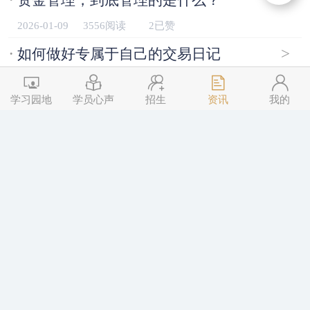
2026-01-09
3556阅读
2已赞
·
>
如何做好专属于自己的交易日记
2026-01-09
3532阅读
2已赞
学习园地
学员心声
招生
资讯
我的
·
>
第四期《三点交易》普惠版招生进行中
2025-12-29
4352阅读
2已赞
·
>
如何从信心满满｜一步步走到“遍体鳞伤”
2025-12-15
4284阅读
2已赞
·
>
第四期《三点交易》普惠版开始招生
2025-12-08
5194阅读
2已赞
·
>
当亏损出现后，从哪入手排查问题
2025-12-04
4506阅读
2已赞