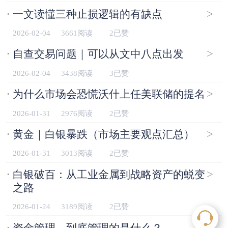
·
>
一文读懂三种止损逻辑的有缺点
2026-02-04
3661阅读
2已赞
·
>
自查交易问题｜可以从文中八点出发
2026-02-04
3438阅读
3已赞
·
>
为什么市场会恐慌沃什上任美联储的提名
2026-01-31
2976阅读
2已赞
·
>
黄金｜白银暴跌（市场主要观点汇总）
2026-01-31
3013阅读
2已赞
·
>
白银破百：从工业金属到战略资产的蜕变
之路
2026-01-24
3189阅读
2已赞
·
>
资金管理，到底管理的是什么？