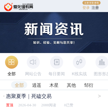
登录
注册
全部
网站公告
每日要闻
K线实战
图形形
全部
逍遥
木星
其他
邹衍
·
>
惠聚夏季｜死磕交易
置顶
2026-04-30
2088阅读
0已赞