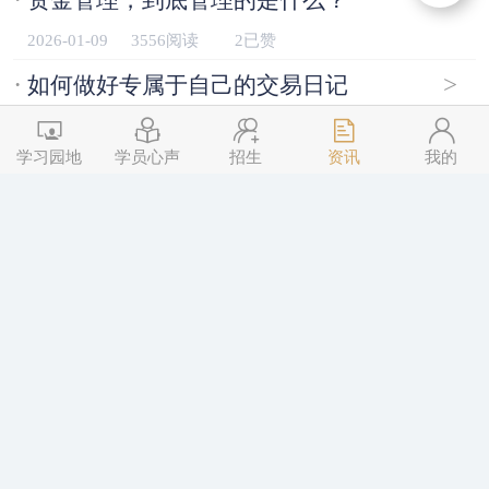
2026-01-09
3556阅读
2已赞
·
>
如何做好专属于自己的交易日记
2026-01-09
3532阅读
2已赞
学习园地
学员心声
招生
资讯
我的
·
>
第四期《三点交易》普惠版招生进行中
2025-12-29
4352阅读
2已赞
·
>
如何从信心满满｜一步步走到“遍体鳞伤”
2025-12-15
4284阅读
2已赞
·
>
第四期《三点交易》普惠版开始招生
2025-12-08
5194阅读
2已赞
·
>
当亏损出现后，从哪入手排查问题
2025-12-04
4507阅读
2已赞