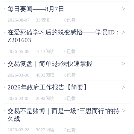
·
>
每日要闻——8月7日
2026-08-07
33阅读
0已赞
·
>
在爱死磕学习后的蜕变感悟——学员ID：
Z201603
2026-05-09
1011阅读
0已赞
·
>
交易复盘｜简单5步法快速掌握
2026-03-30
4093阅读
6已赞
·
>
2026年政府工作报告【简要】
2026-03-05
2892阅读
2已赞
·
>
交易不是赌博｜而是一场“三思而行”的持
久战
2026-02-28
3022阅读
2已赞