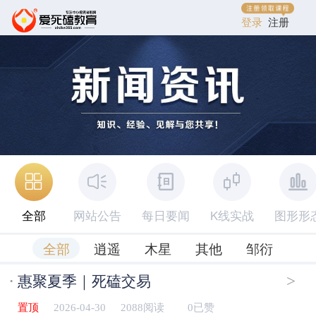
登录
注册
全部
网站公告
每日要闻
K线实战
图形形
全部
逍遥
木星
其他
邹衍
·
>
惠聚夏季｜死磕交易
置顶
2026-04-30
2088阅读
0已赞