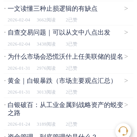
·
>
一文读懂三种止损逻辑的有缺点
2026-02-04
3662阅读
2已赞
·
>
自查交易问题｜可以从文中八点出发
2026-02-04
3438阅读
3已赞
·
>
为什么市场会恐慌沃什上任美联储的提名
2026-01-31
2976阅读
2已赞
·
>
黄金｜白银暴跌（市场主要观点汇总）
2026-01-31
3013阅读
2已赞
·
>
白银破百：从工业金属到战略资产的蜕变
之路
2026-01-24
3189阅读
2已赞
·
>
资金管理，到底管理的是什么？