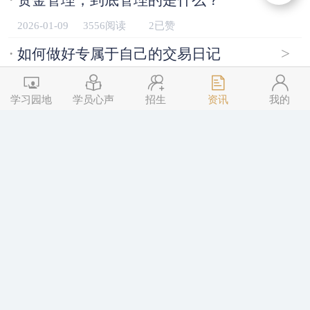
2026-01-09
3556阅读
2已赞
·
>
如何做好专属于自己的交易日记
2026-01-09
3532阅读
2已赞
学习园地
学员心声
招生
资讯
我的
·
>
第四期《三点交易》普惠版招生进行中
2025-12-29
4352阅读
2已赞
·
>
如何从信心满满｜一步步走到“遍体鳞伤”
2025-12-15
4284阅读
2已赞
·
>
第四期《三点交易》普惠版开始招生
2025-12-08
5194阅读
2已赞
·
>
当亏损出现后，从哪入手排查问题
2025-12-04
4506阅读
2已赞