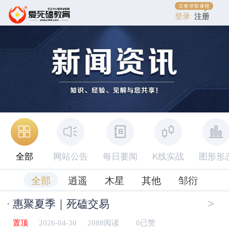
登录
注册
全部
网站公告
每日要闻
K线实战
图形形
全部
逍遥
木星
其他
邹衍
·
>
惠聚夏季｜死磕交易
置顶
2026-04-30
2088阅读
0已赞