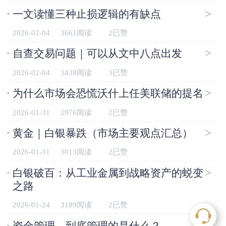
·
>
一文读懂三种止损逻辑的有缺点
2026-02-04
3661阅读
2已赞
·
>
自查交易问题｜可以从文中八点出发
2026-02-04
3438阅读
3已赞
·
>
为什么市场会恐慌沃什上任美联储的提名
2026-01-31
2976阅读
2已赞
·
>
黄金｜白银暴跌（市场主要观点汇总）
2026-01-31
3013阅读
2已赞
·
>
白银破百：从工业金属到战略资产的蜕变
之路
2026-01-24
3189阅读
2已赞
·
>
资金管理，到底管理的是什么？