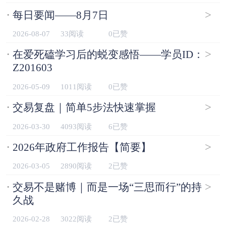
·
>
每日要闻——8月7日
2026-08-07
33阅读
0已赞
·
>
在爱死磕学习后的蜕变感悟——学员ID：
Z201603
2026-05-09
1011阅读
0已赞
·
>
交易复盘｜简单5步法快速掌握
2026-03-30
4093阅读
6已赞
·
>
2026年政府工作报告【简要】
2026-03-05
2890阅读
2已赞
·
>
交易不是赌博｜而是一场“三思而行”的持
久战
2026-02-28
3022阅读
2已赞