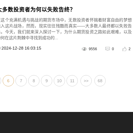
大多数投资者为何以失败告终？
在这个充满机遇与挑战的期货市场中，无数投资者怀揣着财富自由的梦想
踏入这片战场，然而，现实往往残酷而真实——大多数人最终都以失败告
终。今天，我们就来深入探讨一下，为什么期货投资之路如此艰难，以及
如何在这片荆棘中寻找到成功的...
2024-12-28 16:03:15
9556
0
2
6
7
8
9
10
11
>>
68