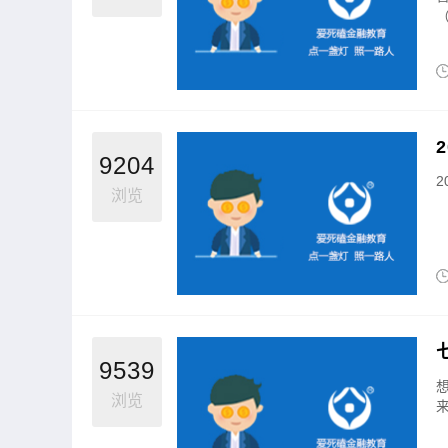
（
魔利润倍
木星｜黑马掘金术｜买在将涨时
邹衍｜《
9204
浏览
9539
浏览