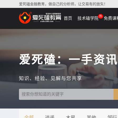
爱死磕金融教育，做自己的分析师，让交易有的放矢！
热
首页
技术磕学院
免费课
爱死磕：一手资讯
知识、经验、见解与您共享
全部
逍遥
木星
其他
邹衍