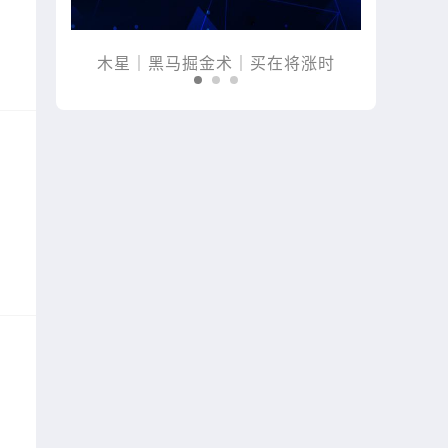
魔利润倍
木星｜黑马掘金术｜买在将涨时