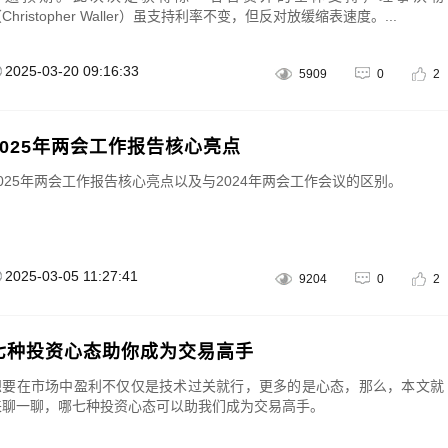
Christopher Waller）虽支持利率不变，但反对放缓缩表速度。...
三点交易》“眼中”的涨跌规律
金麒麟｜黑马掘金术｜战胜心
2025-03-20 09:16:33
5909
0
2
增
2025年两会工作报告核心亮点
2025年两会工作报告核心亮点以及与2024年两会工作会议的区别。
2025-03-05 11:27:41
9204
0
2
七种投资心态助你成为交易高手
想要在市场中盈利不仅仅是技术过关就行，更多的是心态，那么，本文就
来聊一聊，哪七种投资心态可以助我们成为交易高手。