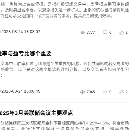
止损，也称为止蚀或停损，是指在投资或交易中，当亏损达到预定数额
时，及时卖出或平仓，以避免损失进一步扩大。止损的核心目的是将风险
控制在可承受范围内，保护投资者的本金，提高资金的使用效率。
2025-03-24 15:03:07
7777
0
2
胜率与盈亏比哪个重要
在交易中，胜率和盈亏比都是至关重要的因素，它们共同影响着交易者的
最终收益。以下是对这两个概念的详细分析，以及交易者应如何平衡它
们：
2025-03-24 15:00:45
7945
0
2
2025年3月美联储会议主要观点
美联储连续第三次将联邦基金利率目标区间维持在4.25%-4.5%，符合市场
普遍预期。此次决定获得除一名官员外的全体支持，理事沃勒