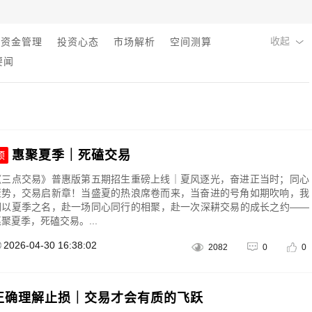
收起
资金管理
投资心态
市场解析
空间测算
要闻
惠聚夏季｜死磕交易
顶
《三点交易》普惠版第五期招生重磅上线｜夏风逐光，奋进正当时；同心
聚势，交易启新章！当盛夏的热浪席卷而来，当奋进的号角如期吹响，我
们以夏季之名，赴一场同心同行的相聚，赴一次深耕交易的成长之约——
聚夏季，死磕交易。...
2026-04-30 16:38:02
2082
0
0
正确理解止损｜交易才会有质的飞跃