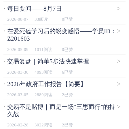
·
>
每日要闻——8月7日
2026-08-07
33阅读
0已赞
·
>
在爱死磕学习后的蜕变感悟——学员ID：
Z201603
2026-05-09
1011阅读
0已赞
·
>
交易复盘｜简单5步法快速掌握
2026-03-30
4093阅读
6已赞
·
>
2026年政府工作报告【简要】
2026-03-05
2889阅读
2已赞
·
>
交易不是赌博｜而是一场“三思而行”的持
久战
2026-02-28
3022阅读
2已赞