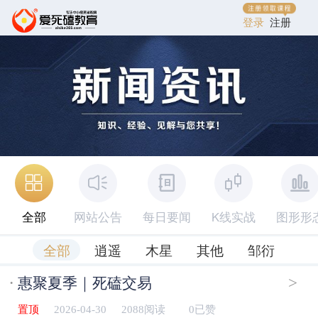
登录
注册
全部
网站公告
每日要闻
K线实战
图形形
全部
逍遥
木星
其他
邹衍
·
>
惠聚夏季｜死磕交易
置顶
2026-04-30
2088阅读
0已赞