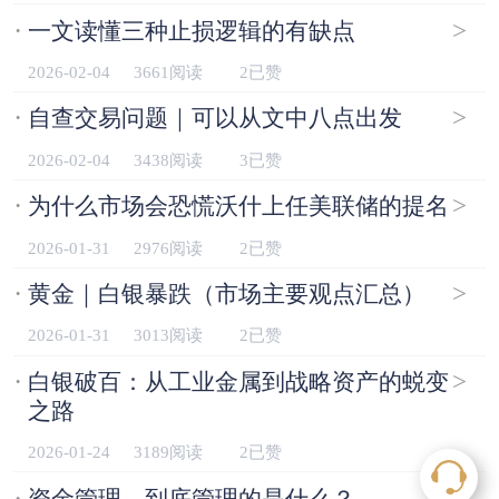
·
>
一文读懂三种止损逻辑的有缺点
2026-02-04
3661阅读
2已赞
·
>
自查交易问题｜可以从文中八点出发
2026-02-04
3438阅读
3已赞
·
>
为什么市场会恐慌沃什上任美联储的提名
2026-01-31
2976阅读
2已赞
·
>
黄金｜白银暴跌（市场主要观点汇总）
2026-01-31
3013阅读
2已赞
·
>
白银破百：从工业金属到战略资产的蜕变
之路
2026-01-24
3189阅读
2已赞
·
>
资金管理，到底管理的是什么？