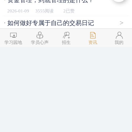
2026-01-09
3555阅读
2已赞
·
>
如何做好专属于自己的交易日记
2026-01-09
3532阅读
2已赞
学习园地
学员心声
招生
资讯
我的
·
>
第四期《三点交易》普惠版招生进行中
2025-12-29
4352阅读
2已赞
·
>
如何从信心满满｜一步步走到“遍体鳞伤”
2025-12-15
4284阅读
2已赞
·
>
第四期《三点交易》普惠版开始招生
2025-12-08
5194阅读
2已赞
·
>
当亏损出现后，从哪入手排查问题
2025-12-04
4506阅读
2已赞