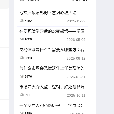
亏损后最常见的下意识心理活动
5162
2025-11-22
在爱死磕学习后的蜕变感悟——学员
ID：Z201603
1000
2026-05-09
交易体系是什么？需要从哪些方面着
手？一文讲透
8383
2025-08-12
为什么市场会恐慌沃什上任美联储的
提名
2976
2026-01-31
市场四大介入点：逻辑、好处与弊端
深度剖析
5911
2025-10-11
一个交易人的心路历程——学员ID：
Z2413105-K01007
7480