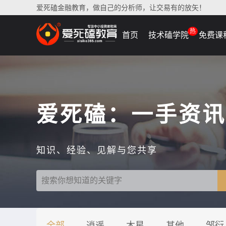
爱死磕金融教育，做自己的分析师，让交易有的放矢！
热
首页
技术磕学院
免费课
爱死磕：一手资讯
知识、经验、见解与您共享
全部
逍遥
木星
其他
邹衍