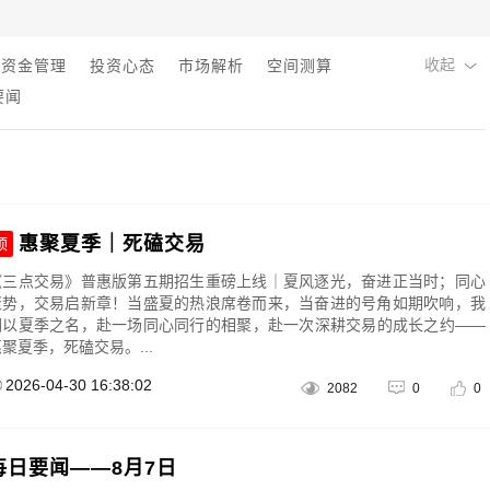
收起
资金管理
投资心态
市场解析
空间测算
要闻
惠聚夏季｜死磕交易
顶
《三点交易》普惠版第五期招生重磅上线｜夏风逐光，奋进正当时；同心
聚势，交易启新章！当盛夏的热浪席卷而来，当奋进的号角如期吹响，我
们以夏季之名，赴一场同心同行的相聚，赴一次深耕交易的成长之约——
聚夏季，死磕交易。...
2026-04-30 16:38:02
2082
0
0
每日要闻——8月7日