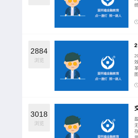
金麒麟｜黑马掘金术｜战胜心魔利润倍
木星｜
增
2884
浏览
图
3018
浏览
思