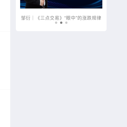
涨跌规律
金麒麟｜黑马掘金术｜战胜心魔利润倍
木星｜
增