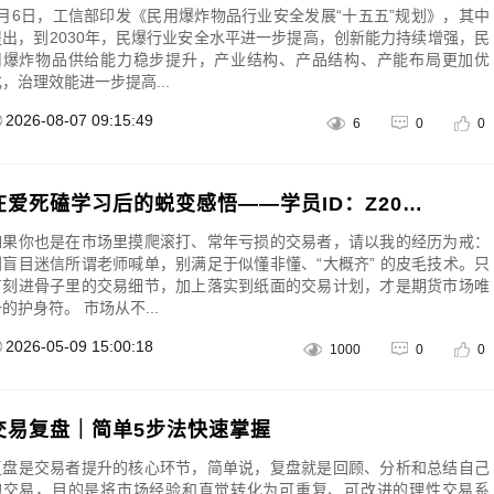
8月6日，工信部印发《民用爆炸物品行业安全发展“十五五”规划》，其中
提出，到2030年，民爆行业安全水平进一步提高，创新能力持续增强，民
用爆炸物品供给能力稳步提升，产业结构、产品结构、产能布局更加优
，治理效能进一步提高...
2026-08-07 09:15:49
6
0
0
在爱死磕学习后的蜕变感悟——学员ID：Z201603
如果你也是在市场里摸爬滚打、常年亏损的交易者，请以我的经历为戒：
别盲目迷信所谓老师喊单，别满足于似懂非懂、“大概齐” 的皮毛技术。只
有刻进骨子里的交易细节，加上落实到纸面的交易计划，才是期货市场唯
的护身符。 市场从不...
2026-05-09 15:00:18
1000
0
0
交易复盘｜简单5步法快速掌握
复盘是交易者提升的核心环节，简单说，复盘就是回顾、分析和总结自己
的交易，目的是将市场经验和直觉转化为可重复、可改进的理性交易系