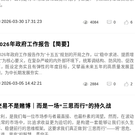
统。
黑马掘金术｜买在将涨时
邹衍｜《三点交易》“眼中”的
2026-03-30 17:31:23
4084
0
6
2026年政府工作报告【简要】
2026年政府工作报告作为“十五五”规划的开局之作，以“稳中求进、提质增
效”为核心要义，在复杂严峻的内外部环境下，统筹调结构、防风险、促改
革，既设定务实且有弹性的年度目标，又擘画未来五年的高质量发展蓝
，为中长期发展夯实...
2026-03-05 14:42:21
2884
0
2
交易不是赌博｜而是一场“三思而行”的持久战
盈利，是我们每一位市场参与者最直接、也最朴素的渴望。然而，在波动
无常的市场中，比追求收益更为迫切的，是构建一套能够让我们长久生
存、稳健前行的思维框架。这要求我们真正做到“三思而行”——将“思危、
退、思变”的智慧，贯穿于...